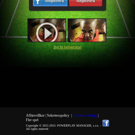
Registrera
Registrera
Byt till helversion
Affärsvillkor |
Sekretesspolicy
|
Cookies settings
|
Fler spel
Copyright © 2011-2015-
POWERPLAY MANAGER, s.r.o.
-
All rights reserved