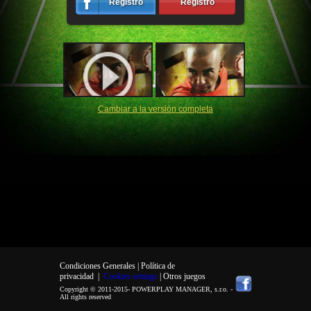
Registro
Registro
Cambiar a la versión completa
Condiciones Generales |
Política de
privacidad
|
Cookies settings
| Otros juegos
Copyright © 2011-2015-
POWERPLAY MANAGER, s.r.o.
-
All rights reserved