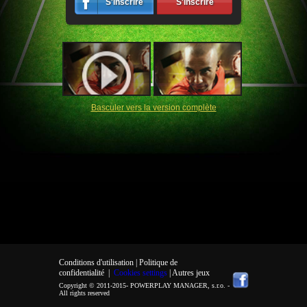
S'inscrire
S'inscrire
Basculer vers la version complète
Conditions d'utilisation |
Politique de
confidentialité
|
Cookies settings
| Autres jeux
Copyright © 2011-2015-
POWERPLAY MANAGER, s.r.o.
-
All rights reserved