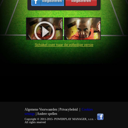
Registreren
Registreren
Schakel over naar de volledige versie
Algemene Voorwaarden |
Privacybeleid
|
Cookies
settings
| Andere spellen
Copyright © 2011-2015-
POWERPLAY MANAGER, s.r.o.
-
All rights reserved