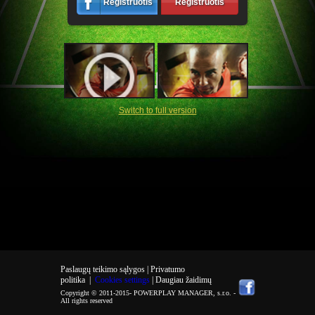
Registruotis
Registruotis
Switch to full version
Paslaugų teikimo sąlygos |
Privatumo
politika
|
Cookies settings
| Daugiau žaidimų
Copyright © 2011-2015-
POWERPLAY MANAGER, s.r.o.
-
All rights reserved