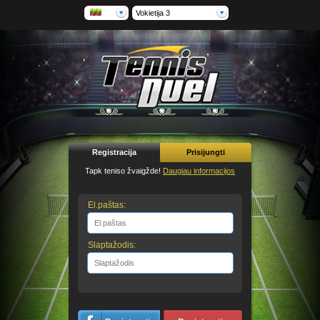
Vokietija 3
Registracija
Prisijungti
Tapk teniso žvaigžde!
Daugiau informacijos
El.paštas:
Slaptažodis: