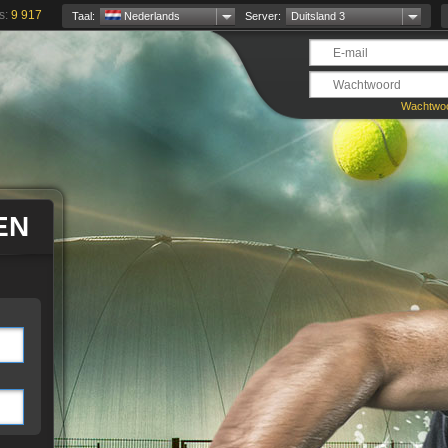
s:
9 917
Taal:
Nederlands
Server:
Duitsland 3
Wachtwoo
EN