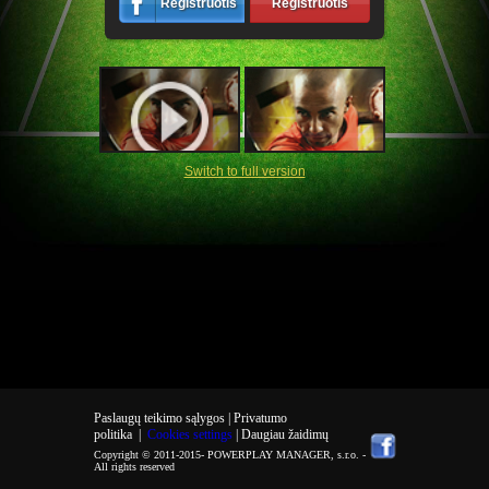
Registruotis
Registruotis
Switch to full version
Paslaugų teikimo sąlygos |
Privatumo
politika
|
Cookies settings
| Daugiau žaidimų
Copyright © 2011-2015-
POWERPLAY MANAGER, s.r.o.
-
All rights reserved