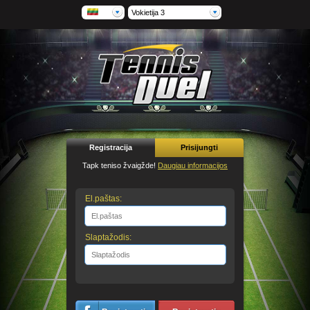
Vokietija 3
Registracija
Prisijungti
Tapk teniso žvaigžde!
Daugiau informacijos
El.paštas:
Slaptažodis: