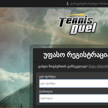
დარეგისტრირებული მოთამ
ჩოგბურთის უფასო ონლაინ თამაში
ᲣᲤᲐᲡᲝ ᲠᲔᲒᲘᲡᲢᲠᲐᲪᲘ
გახდი ჩოგბურთის ვარსკვლავი!
მეტი ინფორ
ელ-ფოსტა:
პაროლი: