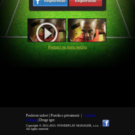
Registrovati
Registrovati
Prebaci na punu verziju
Poslovni uslovi |
Pravila o privatnosti
|
Cookies
settings
| Druge igre
Copyright © 2011-2015-
POWERPLAY MANAGER, s.r.o.
-
All rights reserved