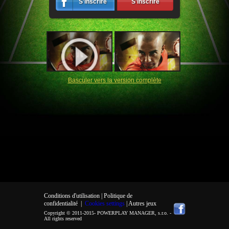
S'inscrire
S'inscrire
Basculer vers la version complète
Conditions d'utilisation |
Politique de
confidentialité
|
Cookies settings
| Autres jeux
Copyright © 2011-2015-
POWERPLAY MANAGER, s.r.o.
-
All rights reserved