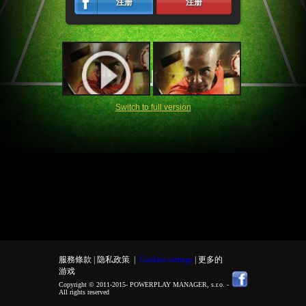
注册
注册
Switch to full version
服務條款 |
隐私政策
|
Cookies settings
| 更多的
游戏
Copyright © 2011-2015-
POWERPLAY MANAGER, s.r.o.
-
All rights reserved