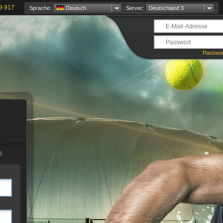
9 917
Sprache:
Deutsch
Server:
Deutschland 3
Passwor
n