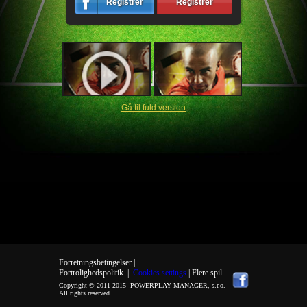
Registrer
Registrer
Gå til fuld version
Forretningsbetingelser |
Fortrolighedspolitik
|
Cookies settings
| Flere spil
Copyright © 2011-2015-
POWERPLAY MANAGER, s.r.o.
-
All rights reserved