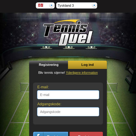
Tyskland 3
Registrering
Log ind
Bliv tennis stjerne!
Yderligere information
E-mail:
Adgangskode: