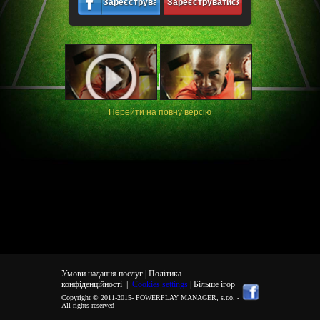
Зареєструватися
Зареєструватися
Перейти на повну версiю
Умови надання послуг |
Політика
конфіденційності
|
Cookies settings
| Більше ігор
Copyright © 2011-2015-
POWERPLAY MANAGER, s.r.o.
-
All rights reserved