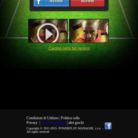
Iscriviti
Iscriviti
Cambia nella full version
Condizioni di Utilizzo |
Politica sulla
Privacy
|
Cookies settings
| altri giochi
Copyright © 2011-2015-
POWERPLAY MANAGER, s.r.o.
-
All rights reserved