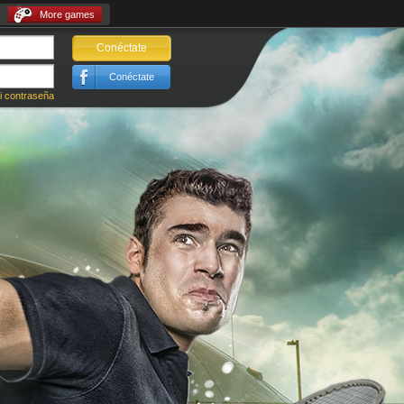
More games
Conéctate
Conéctate
i contraseña