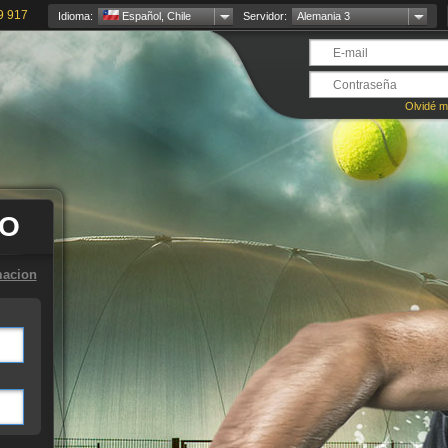
9 917
Idioma:
Español, Chile
Servidor:
Alemania 3
Olvidé m
TO
macion