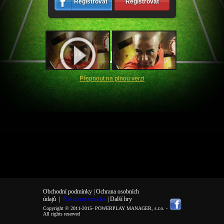
Registrovat
Registrovat
Přepnout na plnou verzi
Obchodní podmínky |
Ochrana osobních
údajů
|
Nastavení cookies
| Další hry
Copyright © 2011-2015-
POWERPLAY MANAGER, s.r.o.
-
All rights reserved