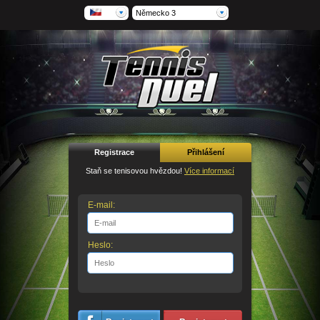
Německo 3
Registrace
Přihlášení
Staň se tenisovou hvězdou!
Více informací
E-mail:
Heslo: