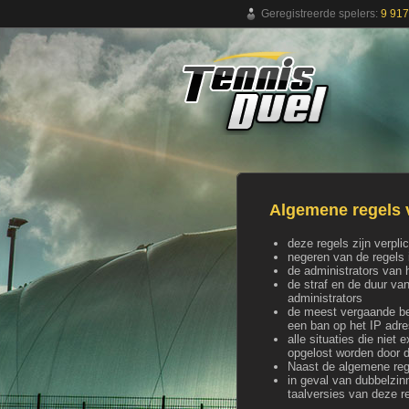
Geregistreerde spelers:
9 917
Gratis online tennisspel
Algemene regels 
deze regels zijn verpli
negeren van de regels
de administrators van h
de straf en de duur va
administrators
de meest vergaande bes
een ban op het IP adre
alle situaties die niet
opgelost worden door d
Naast de algemene rege
in geval van dubbelzin
taalversies van deze r