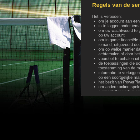
Regels van de ser
Het is verboden:
om je account aan een
in te loggen onder iem
om uw wachtwoord te g
op uw account
om in-game financiële 
iemand, uitgevoerd doo
om op welke manier da
achterhalen of door he
voordeel te behalen uit
de toepassingen die so
toestemming van de ma
informatie te verkrijg
op een soortgelijke ma
het bezit van PowerPl
om andere online spele
support@tennisduel.c
om spam te versturen p
om bedrijgende, beledi
te beledigen, bedreigen
om berichten op de pag
andere gebruikers aanm
om een vulgaire of we
door teksten, foto's o
eigenaar
door teksten, foto's o
gebruikers