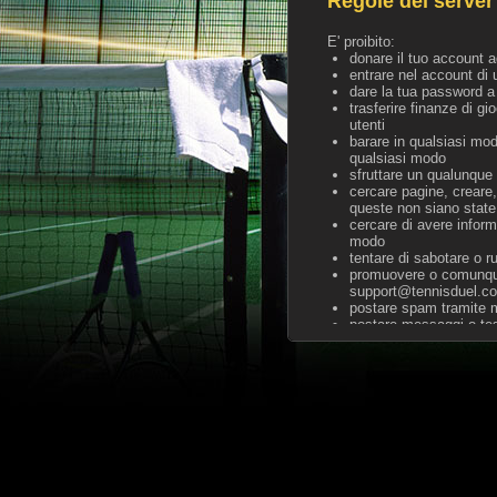
Regole del server
E' proibito:
donare il tuo account a
entrare nel account di u
dare la tua password a 
trasferire finanze di g
utenti
barare in qualsiasi modo
qualsiasi modo
sfruttare un qualunque e
cercare pagine, creare,
queste non siano state 
cercare di avere inform
modo
tentare di sabotare o r
promuovere o comunque 
support@tennisduel.c
postare spam tramite ma
postare messaggi o test
insultare, minacciare o
pubblicare messaggi sul
incoraggiare altri uten
utilizzare un nome volg
per aver inserito testi
per aver inserito testo,
promuovere altri siti w
di barare in alcun mod
alcuna intenzione di g
abusare della possibili