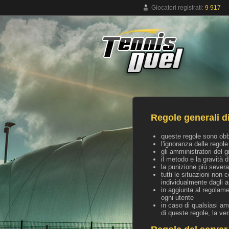
Giocatori registrati:
9 917
Gioco del tennis online gratuito
Regole generali d
queste regole sono obbli
l'ignoranza delle rego
gli amministratori del 
il metodo e la gravità d
la punizione più severa 
tutti le situazioni non
individualmente dagli a
in aggiunta al regolame
ogni utente
in caso di qualsiasi am
di queste regole, la ve