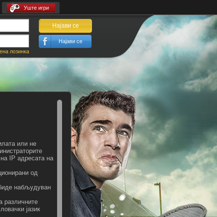
Уште игри
Најави се
Најави се
ена лозинка
илата или не
министраторите
на IP адресата на
кционирани од
 биде набљудуван
а различните
словачки јазик