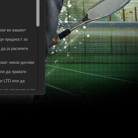
лезе во вашиот
ди предност за
 да ја расипете
раат некои делови
или да праќате
er LTD или да
о со исклучок и по
те на играта или
или по пошта
екламираат
грата
ственикот на