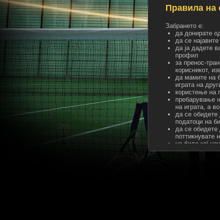
Правила на 
Забрането е:
да донирате о
да се најавите
да ја дадете в
профил
за пренос-тран
корисникот, и
да мамите на б
играта на друг
користење на г
пребарување н
на играта, а в
да се обидете 
податоци на би
да се обидете
поттикнувате н
на било кој на
договор со sup
да објавите с
да објавите за
по пошта
да навреди, за
да објавувате 
злосторства
да поттикне др
да се користа
да ставите тек