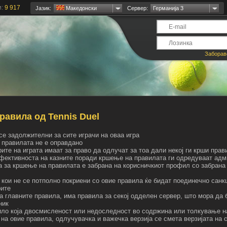
и:
9 917
Јазик:
Mакедонски
Сервер:
Германија 3
Заборав
равила од Tennis Duel
се задолжителни за сите играчи на оваа игра
 правилата не е оправдано
те на играта имаат за право да одлучат за тоа дали некој ги крши прав
ефективноста на казните поради кршење на правилата ги одредуваат ад
а за кршење на правилата е забрана на корисничкиот профил со забрана 
 кои не се потполно покриени со овие правила ќе бидат поединечно сан
ите
на главните правила, има правила за секој одделен сервер, што мора да
ник
било која двосмисленост или недоследност во содржина или толкување н
 на овие правила, одлучувачка и важечка верзија се смета верзијата на 