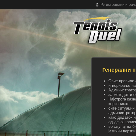
Регистрирани играч
Бесплатна мрежна тенис игра
Генерални п
Овие правиле 
игнорирање на
Администратори
за методот и 
Најстрога казн
корисникот
сите ситуации,
администратор
како додаток 
од декој корис
во случај на 
јазични верзии