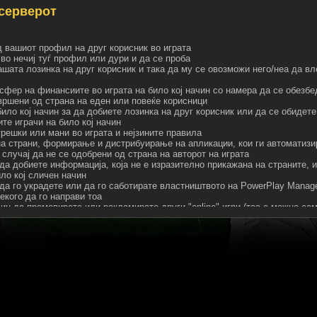
серверот
д вашиот профил на друг корисник во играта
 во нечиј туѓ профил или дури и да се проба
ашата лозинка на друг корисник и така да му се овозможи него/неа да в
сфер на финансиите во играта на било кој начин со намера да се обезбе
звршени од страна на еден или повеќе корисници
ило кој начин за да добиете лозинка на друг корисник или да се обидете
ите играчи на било кој начин
решки или мани во играта и нејзините правила
а страни, формирање и дистрибуирање на апликации, кои ги автоматизи
о случај да не се одобрени од страна на авторот на играта
да добиете информација, која не е изразително прикажана на страните, 
ло кој сличен начин
 да го украдете или да го саботирате властништвото на PowerPlay Manag
екого да го направи тоа
чин да промовирате или рекламирате други "online" игри (тоа е можно сам
port@tennisduel.com)
пам по пошта - со праќање непожелни барања (како што е рекламирање)
канувачки, навредливи или понижувачки пораки или текстови на страници
канува или посрамоти друг корисник на играта на страниците на играта 
пораки на страниците на играта или по пошта кои ги кршат законот или р
уги корисници да прават работи кои се во спротивност со правилата на и
т вулгарни или зборови со навредлива содржина на името на играчот
ст, слики или други елементи во содржини во играта без дозвола на соп