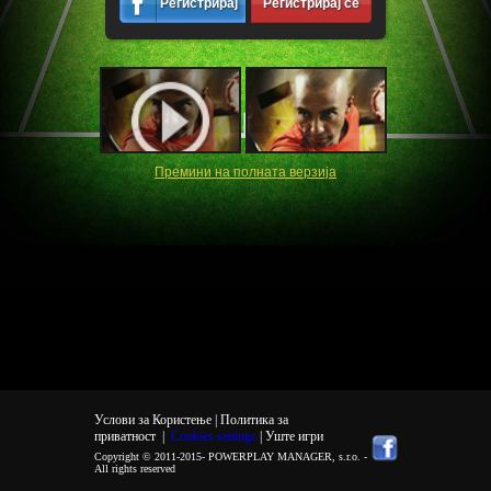
Регистрирај
Регистрирај се
се
Премини на полната верзија
Услови за Користење |
Политика за
приватност
|
Cookies settings
| Уште игри
Copyright © 2011-2015-
POWERPLAY MANAGER, s.r.o.
-
All rights reserved