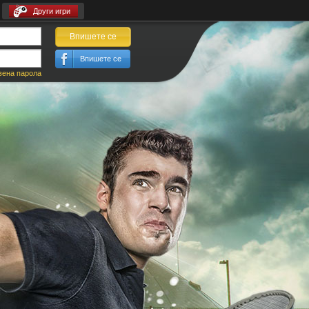
Други игри
Впишете се
Впишете се
вена парола