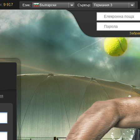
и:
9 917
Език:
Български
Сървър:
Германия 3
Забра
ия