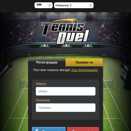
Немачка 3
Регистрација
Пријави се
Постани тениска звезда!
Још информација
Имејл:
Лозинка: