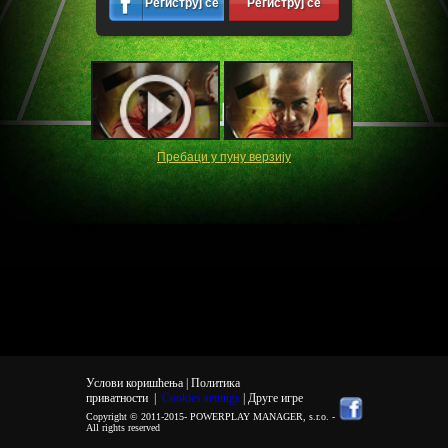
Региструј се
Региструј се
Пребаци у пуну верзију
Услови коришћења |
Политика
приватности
|
Cookies settings
| Друге игре
Copyright © 2011-2015-
POWERPLAY MANAGER, s.r.o.
-
All rights reserved