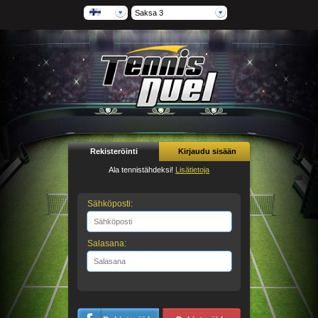
Saksa 3
Rekisteröinti
Kirjaudu sisään
Ala tennistähdeksi!
Lisätietoja
Sähköposti:
Salasana: