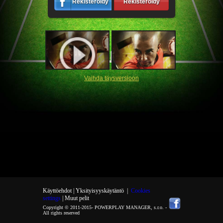
Rekisteröidy
Rekisteröidy
Vaihda täysversioon
Käyttöehdot |
Yksityisyyskäytäntö
|
Cookies
settings
| Muut pelit
Copyright © 2011-2015-
POWERPLAY MANAGER, s.r.o.
-
All rights reserved