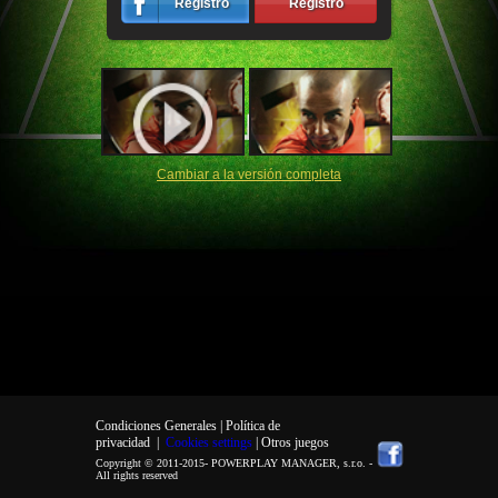
Registro
Registro
Cambiar a la versión completa
Condiciones Generales |
Política de
privacidad
|
Cookies settings
| Otros juegos
Copyright © 2011-2015-
POWERPLAY MANAGER, s.r.o.
-
All rights reserved